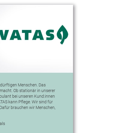
bedürftigen Menschen. Das
macht. Ob stationär in unserer
bulant bei unseren Kund:innen
AS kann Pflege. Wir sind für
. Dafür brauchen wir Menschen,
als