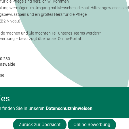
 für die Pflege sind herzlich willkommen
ühlungsvermögen im Umgang mit Menschen, die auf Hilfe angewiesen sind
sbewusstsein und ein großes Herz für die Pflege
(B2 Niveau)
ude machen und Sie möchten Teil unseres Teams werden?
werbung – bevorzugt über unser Online-Portal.
80 280
berswalde
se
ies
 finden Sie in unseren
Datenschutzhinweisen
.
Zurück zur Übersicht
Online-Bewerbung