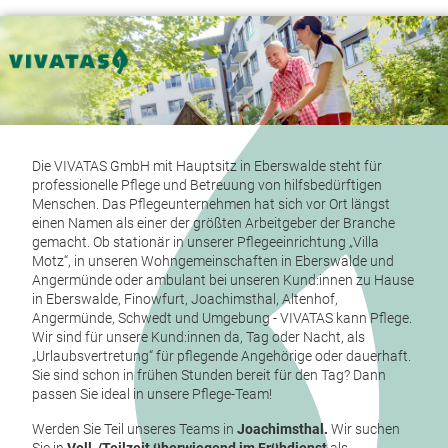
Die VIVATAS GmbH mit Hauptsitz in Eberswalde steht für
professionelle Pflege und Betreuung von hilfsbedürftigen
Menschen. Das Pflegeunternehmen hat sich vor Ort längst
einen Namen als einer der größten Arbeitgeber der Branche
gemacht. Ob stationär in unserer Pflegeeinrichtung „Villa
Motz“, in unseren Wohngemeinschaften in Eberswalde und
Angermünde oder ambulant bei unseren Kund:innen zu Hause
in Eberswalde, Finowfurt, Joachimsthal, Altenhof,
Angermünde, Schwedt und Umgebung - VIVATAS kann Pflege.
Wir sind für unsere Kund:innen da, Tag oder Nacht, als
„Urlaubsvertretung“ für pflegende Angehörige oder dauerhaft.
Sie sind schon in frühen Stunden bereit für den Tag? Dann
passen Sie ideal in unsere Pflege-Team!
Werden Sie Teil unseres Teams in
Joachimsthal
.
Wir suchen
Sie in
Voll-/Teilzeit überwiegend im Frühdienst
als