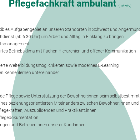
Pflegefachkraft ambulant
(m/w/d)
xibles Aufgabengebiet an unseren Standorten in Schwedt und Angermün
hdienst (ab 6:30 Uhr) um Arbeit und Alltag in Einklang zu bringen
eitsmanagement
ertes Betriebsklima mit flachen Hierarchien und offener Kommunikation
n
nzierte Weiterbildungsmöglichkeiten sowie modernes E-Learning
en Kennenlernen untereinander
nde Pflege sowie Unterstützung der Bewohner:innen beim selbstbestimm
 eines beziehungsorientierten Miteinanders zwischen Bewohner:innen u
flegekräften, Auszubildenden und Praktikant:innen
Pflegedokumentation
igen und Betreuer:innen unserer Kund:innen