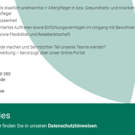
 staatlich anerkannte/-r Altenpfleger:in bzw. Gesundheits- und Krankenp
fleger
ossenheit
entiertes Auftreten sowie Einfühlungsvermögen im Umgang mit Bewohner
owie Flexibilität und Reisebereitschaft
ude machen und Sie möchten Teil unseres Teams werden?
werbung – bevorzugt über unser Online-Portal.
80 280
nde
se
ies
 finden Sie in unseren
Datenschutzhinweisen
.